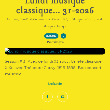
Lundi musique
classique... 31-2026
,
,
,
,
,
,
,
,
Aout
Art
Clin d'oeil
Communauté
Concert
Eté
La Musique en Nous
Lundi
Musiques classique
02.08.2026
…
Par covix-lyon
Session # 31 Avec ce lundi 03 août . Un été classique
XIXe avec Théodore Gouvy (1819-1898) Bon concert
musicale.
Lire la suite