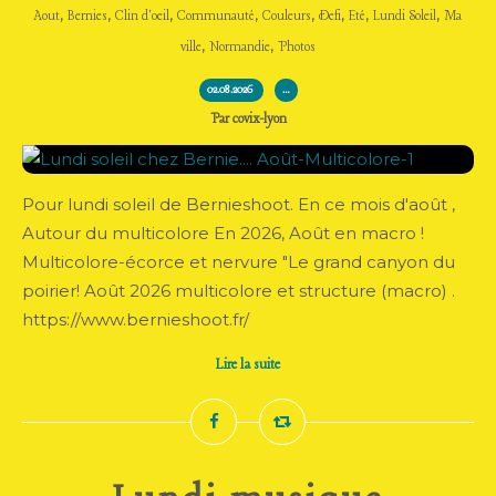
,
,
,
,
,
,
,
,
Aout
Bernies
Clin d'oeil
Communauté
Couleurs
Defi
Eté
Lundi Soleil
Ma
,
,
ville
Normandie
Photos
02.08.2026
…
Par covix-lyon
Pour lundi soleil de Bernieshoot. En ce mois d'août ,
Autour du multicolore En 2026, Août en macro !
Multicolore-écorce et nervure "Le grand canyon du
poirier! Août 2026 multicolore et structure (macro) .
https://www.bernieshoot.fr/
Lire la suite