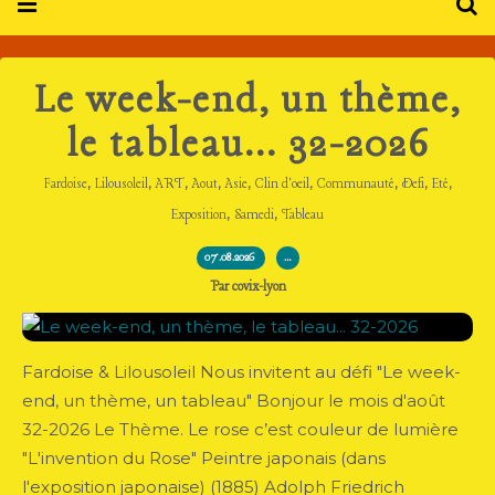
Le week-end, un thème,
le tableau... 32-2026
,
,
,
,
,
,
,
,
,
Fardoise
Lilousoleil
ART
Aout
Asie
Clin d'oeil
Communauté
Defi
Eté
,
,
Exposition
Samedi
Tableau
07.08.2026
…
Par covix-lyon
Fardoise & Lilousoleil Nous invitent au défi "Le week-
end, un thème, un tableau" Bonjour le mois d'août
32-2026 Le Thème. Le rose c’est couleur de lumière
"L'invention du Rose" Peintre japonais (dans
l'exposition japonaise) (1885) Adolph Friedrich