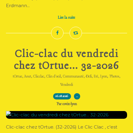
Erdmann...
Lire la suite
Clic-clac du vendredi
chez tOrtue... 32-2026
,
,
,
,
,
,
,
,
,
tOrtue
Aout
Clicclac
Clin d'oeil
Communauté
Defi
Eté
Lyon
Photos
Vendredi
06.08.2026
…
Par covix-lyon
Clic-clac chez tOrtue. (32-2026) Le Clic Clac , c'est