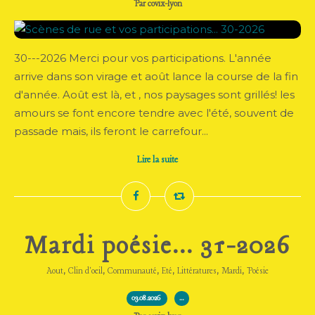
Par covix-lyon
30---2026 Merci pour vos participations. L'année
arrive dans son virage et août lance la course de la fin
d'année. Août est là, et , nos paysages sont grillés! les
amours se font encore tendre avec l'été, souvent de
passade mais, ils feront le carrefour...
Lire la suite
Mardi poésie... 31-2026
,
,
,
,
,
,
Aout
Clin d'oeil
Communauté
Eté
Littératures
Mardi
Poésie
03.08.2026
…