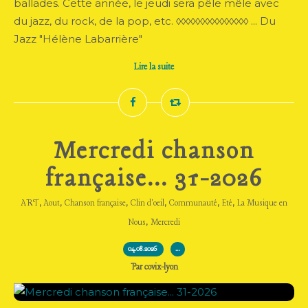
ballades. Cette année, le jeudi sera pêle mêle avec
du jazz, du rock, de la pop, etc. ◊◊◊◊◊◊◊◊◊◊◊◊◊◊◊ ... Du
Jazz "Hélène Labarrière"
Lire la suite
Mercredi chanson
française... 31-2026
,
,
,
,
,
,
ART
Aout
Chanson française
Clin d'oeil
Communauté
Eté
La Musique en
,
Nous
Mercredi
04.08.2026
…
Par covix-lyon