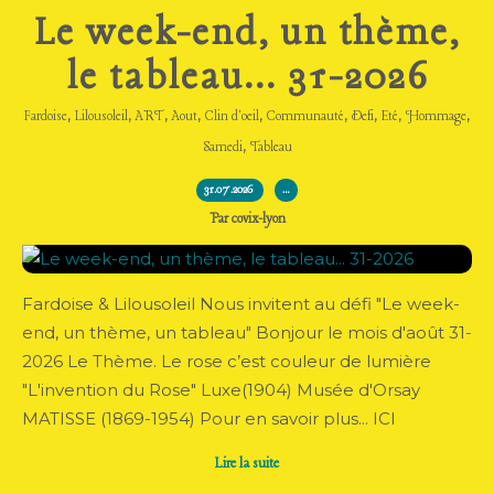
Le week-end, un thème,
le tableau... 31-2026
,
,
,
,
,
,
,
,
,
Fardoise
Lilousoleil
ART
Aout
Clin d'oeil
Communauté
Defi
Eté
Hommage
,
Samedi
Tableau
31.07.2026
…
Par covix-lyon
Fardoise & Lilousoleil Nous invitent au défi "Le week-
end, un thème, un tableau" Bonjour le mois d'août 31-
2026 Le Thème. Le rose c’est couleur de lumière
"L'invention du Rose" Luxe(1904) Musée d'Orsay
MATISSE (1869-1954) Pour en savoir plus... ICI
Lire la suite