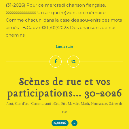
(31-2026) Pour ce mercredi chanson française.
◊◊◊◊◊◊◊◊◊◊◊◊◊◊◊ Un air qui (re)vient en mémoire.
Comme chacun, dans la case des souvenirs des mots
aimés... B.Cauvin©01/02/2023 Des chansons de nos
chemins.
Lire la suite
Scènes de rue et vos
participations... 30-2026
,
,
,
,
,
,
,
,
Aout
Clin d'oeil
Communauté
Defi
Eté
Ma ville
Mardi
Normandie
Scènes de
rue
04.08.2026
…