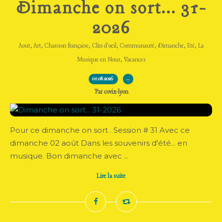
Dimanche on sort... 31-
2026
,
,
,
,
,
,
,
Aout
Art
Chanson française
Clin d'oeil
Communauté
Dimanche
Eté
La
,
Musique en Nous
Vacances
01.08.2026
…
Par covix-lyon
Pour ce dimanche on sort . Session # 31 Avec ce
dimanche 02 août Dans les souvenirs d'été... en
musique. Bon dimanche avec ...
Lire la suite