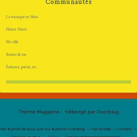
Communautés
La musique en Nous
Flower Power
Ma ville
Scènes de rue
Écritures, poésie, etc.
Thème Magazine - Hébergé par
Overblog
Voir le profil de
covix-lyon
sur le portail Overblog
Top articles
Contact
Signaler un abus
C.G.U.
Cookies et données personnelles