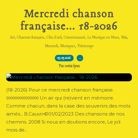
Mercredi chanson
française... 18-2026
,
,
,
,
,
,
Art
Chanson française
Clin d'oeil
Communauté
La Musique en Nous
Mai
,
,
Mercredi
Musiques
Printemps
05.05.2026
…
Par covix-lyon
(18-2026) Pour ce mercredi chanson française.
◊◊◊◊◊◊◊◊◊◊◊◊◊◊◊ Un air qui (re)vient en mémoire.
Comme chacun, dans la case des souvenirs des mots
aimés... B.Cauvin©01/02/2023 Des chansons de nos
chemins. 2008 Si nous en doutions encore, Le joli
mois de...