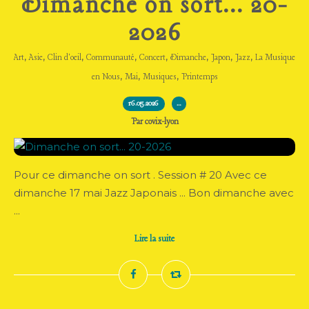
Dimanche on sort... 20-
2026
,
,
,
,
,
,
,
,
Art
Asie
Clin d'oeil
Communauté
Concert
Dimanche
Japon
Jazz
La Musique
,
,
,
en Nous
Mai
Musiques
Printemps
16.05.2026
…
Par covix-lyon
Pour ce dimanche on sort . Session # 20 Avec ce
dimanche 17 mai Jazz Japonais ... Bon dimanche avec
...
Lire la suite