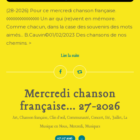
(28-2026) Pour ce mercredi chanson française.
◊◊◊◊◊◊◊◊◊◊◊◊◊◊◊ Un air qui (re)vient en mémoire.
Comme chacun, dans la case des souvenirs des mots
aimés... B.Cauvin©01/02/2023 Des chansons de nos
chemins. >
Lire la suite
Mercredi chanson
française... 27-2026
,
,
,
,
,
,
,
Art
Chanson française
Clin d'oeil
Communauté
Concert
Eté
Juillet
La
,
,
Musique en Nous
Mercredi
Musiques
07.07.2026
…