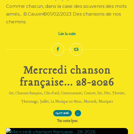
Comme chacun, dans la case des souvenirs des mots
aimés... B.Cauvin©01/02/2023 Des chansons de nos
chemins.
Lire la suite
Mercredi chanson
française... 28-2026
,
,
,
,
,
,
,
,
Art
Chanson française
Clin d'oeil
Communauté
Concert
Eté
Fête
Histoire
,
,
,
,
Hommage
Juillet
La Musique en Nous
Mercredi
Musiques
14.07.2026
…
Par covix-lyon