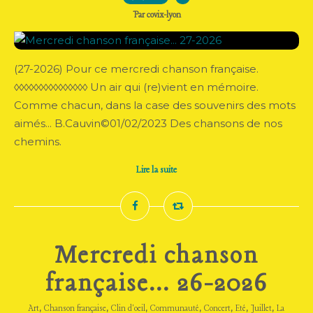
Par covix-lyon
(27-2026) Pour ce mercredi chanson française.
◊◊◊◊◊◊◊◊◊◊◊◊◊◊◊ Un air qui (re)vient en mémoire.
Comme chacun, dans la case des souvenirs des mots
aimés... B.Cauvin©01/02/2023 Des chansons de nos
chemins.
Lire la suite
Mercredi chanson
française... 26-2026
,
,
,
,
,
,
,
Art
Chanson française
Clin d'oeil
Communauté
Concert
Eté
Juillet
La