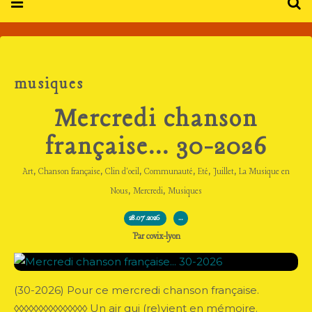
musiques
Mercredi chanson
française... 30-2026
,
,
,
,
,
,
Art
Chanson française
Clin d'oeil
Communauté
Eté
Juillet
La Musique en
,
,
Nous
Mercredi
Musiques
28.07.2026
…
Par covix-lyon
(30-2026) Pour ce mercredi chanson française.
◊◊◊◊◊◊◊◊◊◊◊◊◊◊◊ Un air qui (re)vient en mémoire.