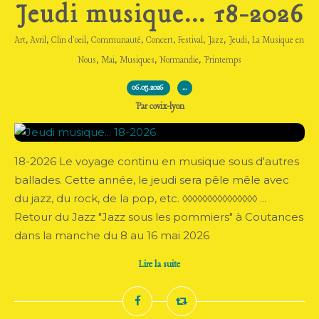
Jeudi musique... 18-2026
,
,
,
,
,
,
,
,
Art
Avril
Clin d'oeil
Communauté
Concert
Festival
Jazz
Jeudi
La Musique en
,
,
,
,
Nous
Mai
Musiques
Normandie
Printemps
06.05.2026
…
Par covix-lyon
18-2026 Le voyage continu en musique sous d'autres
ballades. Cette année, le jeudi sera pêle mêle avec
du jazz, du rock, de la pop, etc. ◊◊◊◊◊◊◊◊◊◊◊◊◊◊◊ ...
Retour du Jazz "Jazz sous les pommiers" à Coutances
dans la manche du 8 au 16 mai 2026
Lire la suite