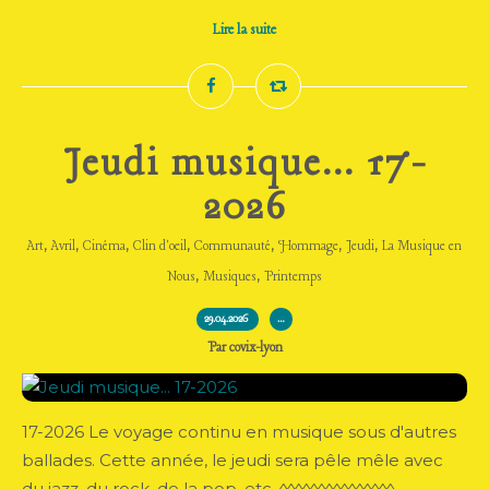
Lire la suite
Jeudi musique... 17-
2026
,
,
,
,
,
,
,
Art
Avril
Cinéma
Clin d'oeil
Communauté
Hommage
Jeudi
La Musique en
,
,
Nous
Musiques
Printemps
29.04.2026
…
Par covix-lyon
17-2026 Le voyage continu en musique sous d'autres
ballades. Cette année, le jeudi sera pêle mêle avec
du jazz, du rock, de la pop, etc. ◊◊◊◊◊◊◊◊◊◊◊◊◊◊◊ ...