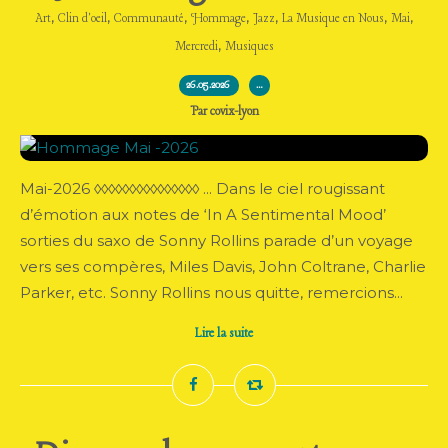
,
,
,
,
,
,
,
Art
Clin d'oeil
Communauté
Hommage
Jazz
La Musique en Nous
Mai
,
Mercredi
Musiques
26.05.2026
…
Par covix-lyon
Mai-2026 ◊◊◊◊◊◊◊◊◊◊◊◊◊◊◊ ... Dans le ciel rougissant
d’émotion aux notes de ‘In A Sentimental Mood’
sorties du saxo de Sonny Rollins parade d’un voyage
vers ses compères, Miles Davis, John Coltrane, Charlie
Parker, etc. Sonny Rollins nous quitte, remercions...
Lire la suite