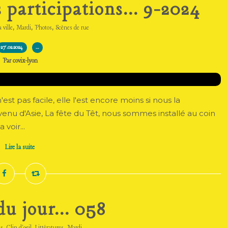
 participations... 9-2024
,
,
,
 ville
Mardi
Photos
Scènes de rue
27.02.2024
…
Par covix-lyon
est pas facile, elle l'est encore moins si nous la
u d'Asie, La fête du Têt, nous sommes installé au coin
voir...
Lire la suite
u jour... 058
,
,
,