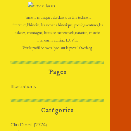
j'aime la musique , du classique à la techno,la
littérature,l'histoire, les romans historique, poésie,aventures,les
balades, montagne, bords de mer etc vélo,natation, marche
,l'amour. la cuisine, LA VIE.
Voir le profil de
covix-lyon
sur le portail Overblog
Pages
Illustrations
Catégories
Clin D'oeil
(2774)