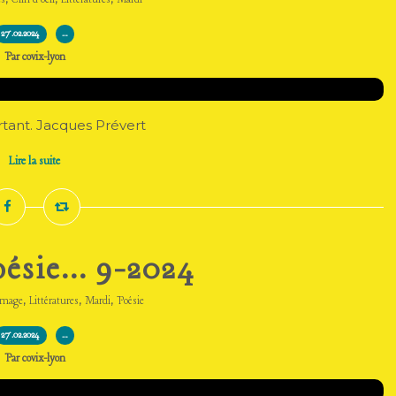
es
Clin d'oeil
Littératures
Mardi
27.02.2024
…
Par covix-lyon
artant. Jacques Prévert
Lire la suite
ésie... 9-2024
,
,
,
mage
Littératures
Mardi
Poésie
27.02.2024
…
Par covix-lyon