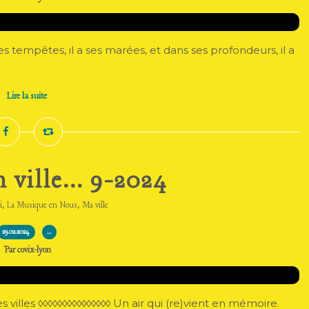
tempêtes, il a ses marées, et dans ses profondeurs, il a
Lire la suite
n ville... 9-2024
,
,
i
La Musique en Nous
Ma ville
29.02.2024
…
Par covix-lyon
villes ◊◊◊◊◊◊◊◊◊◊◊◊◊◊◊ Un air qui (re)vient en mémoire.