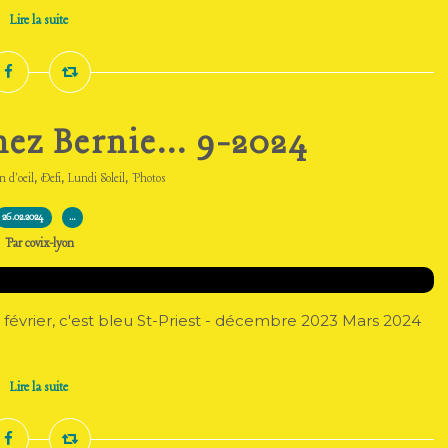
Lire la suite
hez Bernie... 9-2024
,
,
,
n d'oeil
Defi
Lundi Soleil
Photos
26.02.2024
…
Par covix-lyon
 février, c'est bleu St-Priest - décembre 2023 Mars 2024
Lire la suite