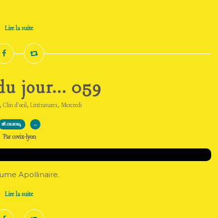
Lire la suite
u jour... 059
,
,
,
Clin d'oeil
Littératures
Mercredi
28.02.2024
…
Par covix-lyon
aume Apollinaire.
Lire la suite