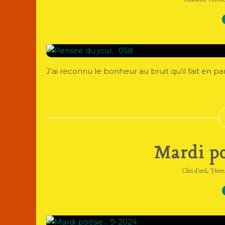
Citations-Pensé
J’ai reconnu le bonheur au bruit qu’il fait en p
Mardi po
,
Clin d'oeil
Hom