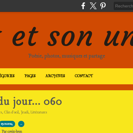
 et son u
Poésie, photos, musiques et partage
ÉGORIES
PAGES
ARCHIVES
CONTACT
u jour... 060
,
,
,
es
Clin d'oeil
Jeudi
Littératures
29.02.2024
…
Par covix-lyon