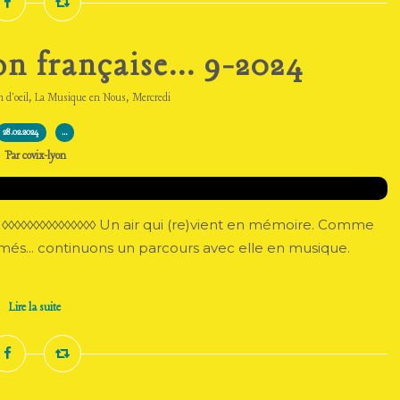
n française... 9-2024
,
,
n d'oeil
La Musique en Nous
Mercredi
28.02.2024
…
Par covix-lyon
 ◊◊◊◊◊◊◊◊◊◊◊◊◊◊◊ Un air qui (re)vient en mémoire. Comme
més... continuons un parcours avec elle en musique.
Lire la suite