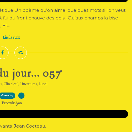
étique Un poème qu'on aime, quelques mots si l'on veut.
fui du front chauve des bois ; Qu’aux champs la bise
Et...
Lire la suite
u jour... 057
,
,
,
es
Clin d'oeil
Littératures
Lundi
26.02.2024
…
Par covix-lyon
ivants. Jean Cocteau.