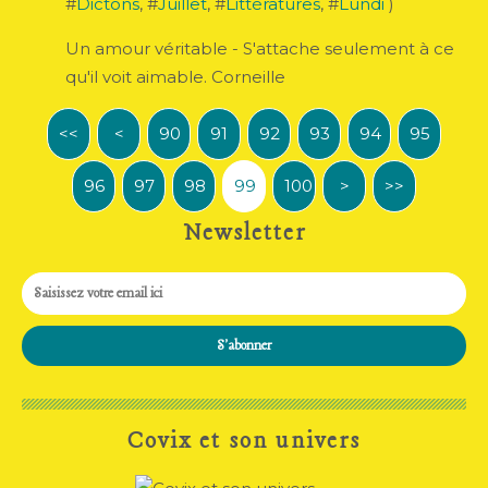
#
Dictons
, #
Juillet
, #
Littératures
, #
Lundi
)
Un amour véritable - S'attache seulement à ce
qu'il voit aimable. Corneille
<<
<
20
30
40
50
60
70
80
90
10
91
92
93
94
95
96
97
98
99
100
>
>>
Newsletter
Covix et son univers