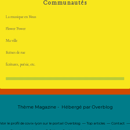
Communautés
La musique en Nous
Flower Power
Ma ville
Scènes de rue
Écritures, poésie, etc.
Thème Magazine - Hébergé par
Overblog
Voir le profil de
covix-lyon
sur le portail Overblog
Top articles
Contact