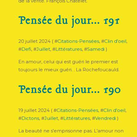
de la vérité. François Chatelet.
Pensée du jour... 191
20 juillet 2024 ( #
Citations-Pensées
, #
Clin d'oeil
,
#
Defi
, #
Juillet
, #
Littératures
, #
Samedi
)
En amour, celui qui est guéri le premier est
toujours le mieux guéri. . La Rochefoucauld.
Pensée du jour... 190
19 juillet 2024 ( #
Citations-Pensées
, #
Clin d'oeil
,
#
Dictons
, #
Juillet
, #
Littératures
, #
Vendredi
)
La beauté ne s'emprisonne pas. L'amour non