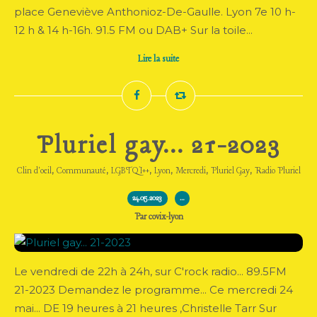
place Geneviève Anthonioz-De-Gaulle. Lyon 7e 10 h-
12 h & 14 h-16h. 91.5 FM ou DAB+ Sur la toile...
Lire la suite
Pluriel gay... 21-2023
,
,
,
,
,
,
Clin d'oeil
Communauté
LGBTQI++
Lyon
Mercredi
Pluriel Gay
Radio Pluriel
24.05.2023
…
Par covix-lyon
Le vendredi de 22h à 24h, sur C'rock radio... 89.5FM
21-2023 Demandez le programme... Ce mercredi 24
mai... DE 19 heures à 21 heures ,Christelle Tarr Sur