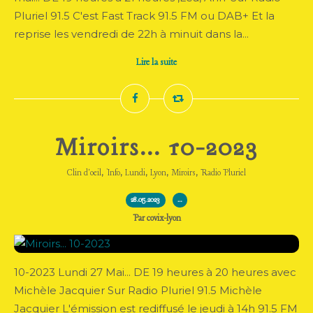
Pluriel 91.5 C'est Fast Track 91.5 FM ou DAB+ Et la
reprise les vendredi de 22h à minuit dans la...
Lire la suite
Miroirs... 10-2023
,
,
,
,
,
Clin d'oeil
Info
Lundi
Lyon
Miroirs
Radio Pluriel
28.05.2023
…
Par covix-lyon
10-2023 Lundi 27 Mai... DE 19 heures à 20 heures avec
Michèle Jacquier Sur Radio Pluriel 91.5 Michèle
Jacquier L'émission est rediffusé le jeudi à 14h 91.5 FM