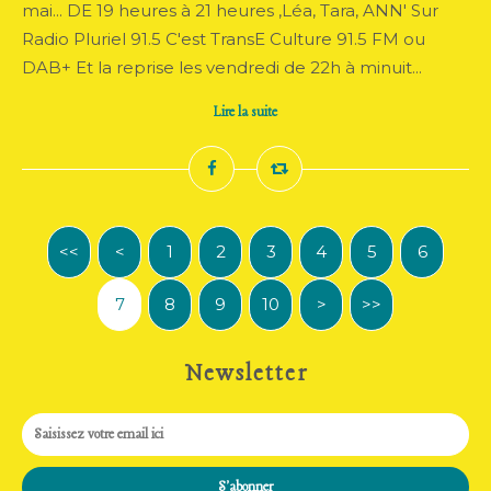
mai... DE 19 heures à 21 heures ,Léa, Tara, ANN' Sur
Radio Pluriel 91.5 C'est TransE Culture 91.5 FM ou
DAB+ Et la reprise les vendredi de 22h à minuit...
Lire la suite
<<
<
1
2
3
4
5
6
7
8
9
10
>
>>
Newsletter