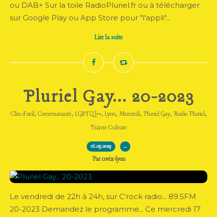
ou DAB+ Sur la toile RadioPluriel.fr ou à télécharger
sur Google Play ou App Store pour "l'appli"...
Lire la suite
Pluriel Gay... 20-2023
,
,
,
,
,
,
,
Clin d'oeil
Communauté
LGBTQI++
Lyon
Mercredi
Pluriel Gay
Radio Pluriel
Transe Culture
16.05.2023
…
Par covix-lyon
Le vendredi de 22h à 24h, sur C'rock radio... 89.5FM
20-2023 Demandez le programme... Ce mercredi 17