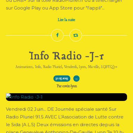
ou DAB+ Sur la toile RadioPluriel.fr ou à télécharger
sur Google Play ou App Store pour "l'appli"...
Lire la suite
Info Radio -J-1
,
,
,
,
,
,
Animations
Info
Radio Pluriel
Vendredi
Lyon
Ma ville
LGBTQI++
31.05.2023
…
Par covix-lyon
Vendredi 02 Juin... DE Journée spéciale santé Sur
Radio Pluriel 91.5 AVEC L'Association de Lutte contre
le Sida (A.L.S) Deux émissions en directes depuis la
place Geneviève Anthonioz-De-Gaulle. Lyon 7e 10 h-