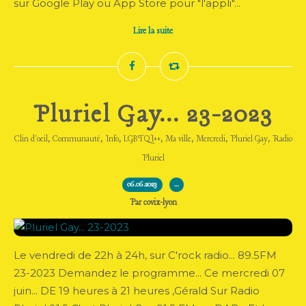
sur Google Play ou App Store pour "l'appli"...
Lire la suite
Pluriel Gay... 23-2023
,
,
,
,
,
,
,
Clin d'oeil
Communauté
Info
LGBTQI++
Ma ville
Mercredi
Pluriel Gay
Radio
Pluriel
06.06.2023
…
Par covix-lyon
Le vendredi de 22h à 24h, sur C'rock radio... 89.5FM
23-2023 Demandez le programme... Ce mercredi 07
juin... DE 19 heures à 21 heures ,Gérald Sur Radio