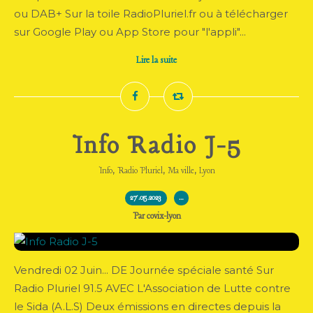
ou DAB+ Sur la toile RadioPluriel.fr ou à télécharger
sur Google Play ou App Store pour "l'appli"...
Lire la suite
Info Radio J-5
,
,
,
Info
Radio Pluriel
Ma ville
Lyon
27.05.2023
…
Par covix-lyon
Vendredi 02 Juin... DE Journée spéciale santé Sur
Radio Pluriel 91.5 AVEC L'Association de Lutte contre
le Sida (A.L.S) Deux émissions en directes depuis la