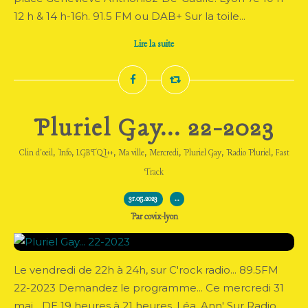
12 h & 14 h-16h. 91.5 FM ou DAB+ Sur la toile...
Lire la suite
Pluriel Gay... 22-2023
,
,
,
,
,
,
,
Clin d'oeil
Info
LGBTQI++
Ma ville
Mercredi
Pluriel Gay
Radio Pluriel
Fast
Track
31.05.2023
…
Par covix-lyon
Le vendredi de 22h à 24h, sur C'rock radio... 89.5FM
22-2023 Demandez le programme... Ce mercredi 31
mai... DE 19 heures à 21 heures ,Léa, Ann' Sur Radio