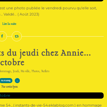
c'est une photo publiée le vendredi pourvu qu'elle soit,
. Validé... ( Août 2023)
Lire la suite
s du jeudi chez Annie...
ctobre
,
,
,
,
ommage
Jeudi
Ma ville
Photos
Reflets
12.10.2023
…
Par covix-lyon
nnie 54 , ( instants-de-vie-54.eklablog.com ) en hommage