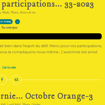
 participations... 33-2023
,
,
,
i
Mardi
Photos
Scènes de rue
17.10.2023
…
Par covix-lyon
t bien dans l'esprit du défi. Merci pour vos participations,
s si nous la compliquons nous-même.. L'automne est arrivé
Lire la suite
ernie... Octobre Orange-3
,
,
,
,
Defi
Lundi Soleil
Photos
Octobre