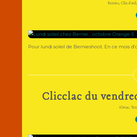
,
Bernies
Clin d'oeil
Pour lundi soleil de Bernieshoot. En ce mois 
Clicclac du vendred
,
tOrtue
Ven