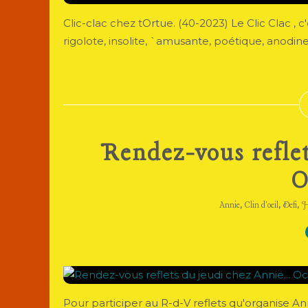
Clic-clac chez tOrtue. (40-2023) Le Clic Clac , 
rigolote, insolite, `amusante, poétique, anodine..
Rendez-vous reflet
O
,
,
,
Annie
Clin d'oeil
Defi
H
Pour participer au R-d-V reflets qu'organise A