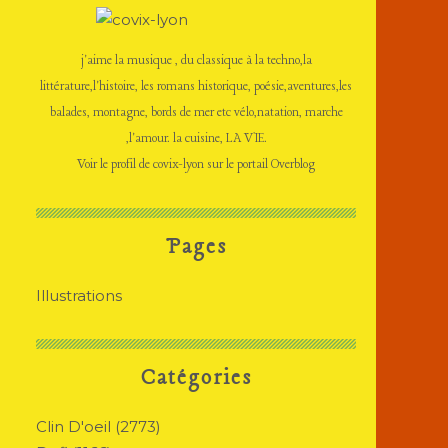
j'aime la musique , du classique à la techno,la
littérature,l'histoire, les romans historique, poésie,aventures,les
balades, montagne, bords de mer etc vélo,natation, marche
,l'amour. la cuisine, LA VIE.
Voir le profil de
covix-lyon
sur le portail Overblog
Pages
Illustrations
Catégories
Clin D'oeil
(2773)