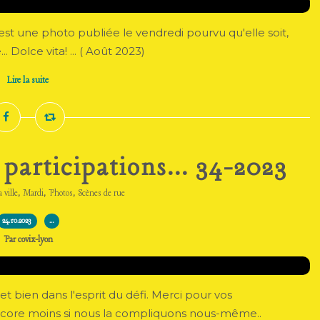
c'est une photo publiée le vendredi pourvu qu'elle soit,
. Dolce vita! ... ( Août 2023)
Lire la suite
 participations... 34-2023
,
,
,
 ville
Mardi
Photos
Scènes de rue
24.10.2023
…
Par covix-lyon
et bien dans l'esprit du défi. Merci pour vos
est encore moins si nous la compliquons nous-même..