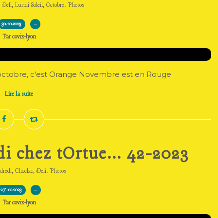
,
,
,
,
Defi
Lundi Soleil
Octobre
Photos
30.10.2023
…
Par covix-lyon
d'octobre, c'est Orange Novembre est en Rouge
Lire la suite
i chez tOrtue... 42-2023
,
,
,
dredi
Clicclac
Defi
Photos
27.10.2023
…
Par covix-lyon