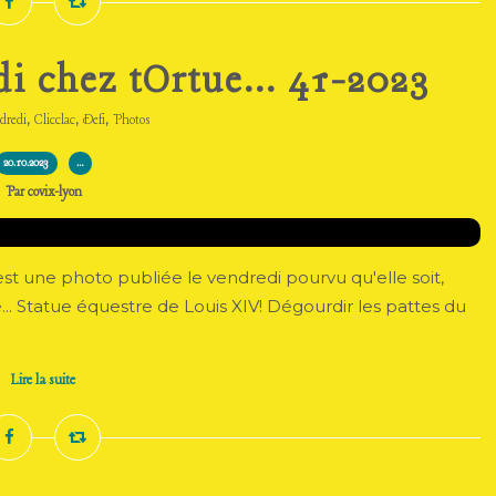
i chez tOrtue... 41-2023
,
,
,
dredi
Clicclac
Defi
Photos
20.10.2023
…
Par covix-lyon
c'est une photo publiée le vendredi pourvu qu'elle soit,
... Statue équestre de Louis XIV! Dégourdir les pattes du
Lire la suite