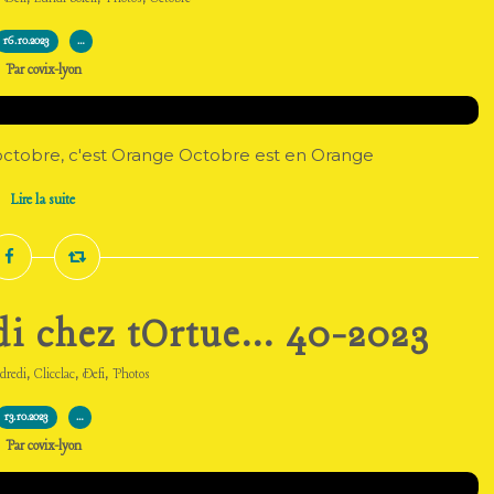
16.10.2023
…
Par covix-lyon
'octobre, c'est Orange Octobre est en Orange
Lire la suite
i chez tOrtue... 40-2023
,
,
,
dredi
Clicclac
Defi
Photos
13.10.2023
…
Par covix-lyon