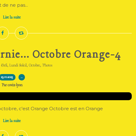
 de ne pas...
Lire la suite
ernie... Octobre Orange-4
,
,
,
,
Defi
Lundi Soleil
Octobre
Photos
23.10.2023
…
Par covix-lyon
'octobre, c'est Orange Octobre est en Orange
Lire la suite