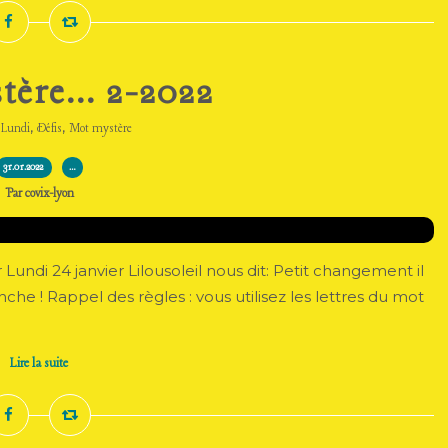
ère... 2-2022
,
,
,
Lundi
Défis
Mot mystère
31.01.2022
…
Par covix-lyon
ndi 24 janvier Lilousoleil nous dit: Petit changement il
nche ! Rappel des règles : vous utilisez les lettres du mot
Lire la suite