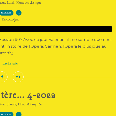
,
,
nous
Lundi
Musiques classique
14.02.2022
…
Par covix-lyon
. Session #07 Avec ce jour Valentin , il me semble que nous
 l'histoire de l'Opéra. Carmen, l'Opéra le plus joué au
rfly,...
Lire la suite
ère... 4-2022
,
,
,
atures
Lundi
Défis
Mot mystère
14.02.2022
…