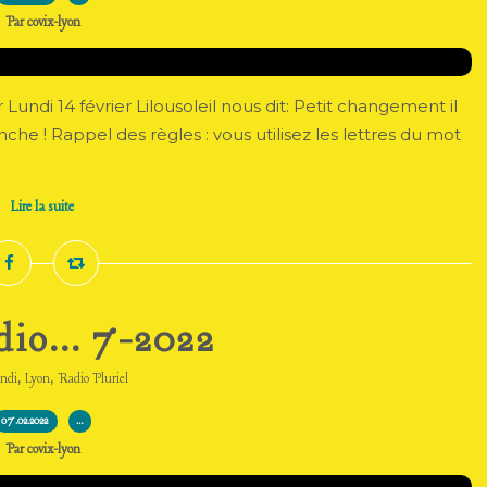
Par covix-lyon
ndi 14 février Lilousoleil nous dit: Petit changement il
nche ! Rappel des règles : vous utilisez les lettres du mot
Lire la suite
dio... 7-2022
,
,
ndi
Lyon
Radio Pluriel
07.02.2022
…
Par covix-lyon