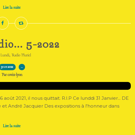
Lire la suite
dio... 5-2022
,
,
Lundi
Radio Pluriel
31.01.2022
…
Par covix-lyon
août 2021, il nous quittait. R.I.P Ce lunddi 31 Janvier... DE
e et André Jacquier Des expositions à l'honneur dans
Lire la suite