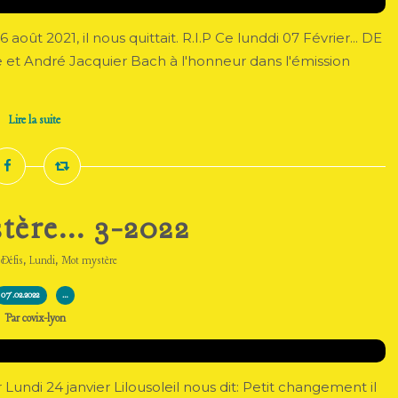
août 2021, il nous quittait. R.I.P Ce lunddi 07 Février... DE
e et André Jacquier Bach à l'honneur dans l'émission
Lire la suite
ère... 3-2022
,
,
,
Défis
Lundi
Mot mystère
07.02.2022
…
Par covix-lyon
ndi 24 janvier Lilousoleil nous dit: Petit changement il