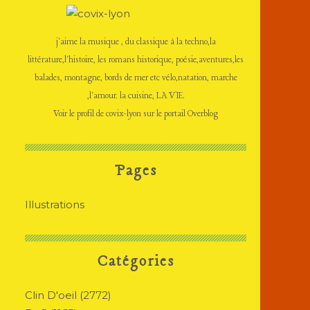
j'aime la musique , du classique à la techno,la
littérature,l'histoire, les romans historique, poésie,aventures,les
balades, montagne, bords de mer etc vélo,natation, marche
,l'amour. la cuisine, LA VIE.
Voir le profil de
covix-lyon
sur le portail Overblog
Pages
Illustrations
Catégories
Clin D'oeil
(2772)