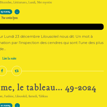
,
,
,
Décembre
Littératures
Lundi
Mot mystère
23.12.2024
…
Par covix-lyon
Lundi 23 décembre Lilousoleil nous dit: Un mot à
vination par l’inspection des cendres qui sont l’une des plus
e...
Lire la suite
me, le tableau... 49-2024
,
,
,
,
re
Fardoise
Lilousoleil
Samedi
Tableau
21.12.2024
…