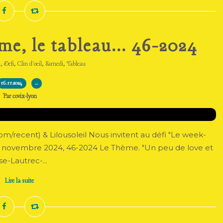
e, le tableau... 46-2024
,
,
,
,
l
Defi
Clin d'oeil
Samedi
Tableau
16.11.2024
…
Par covix-lyon
m/recent) & Lilousoleil Nous invitent au défi "Le week-
 30 novembre 2024, 46-2024 Le Thème. "Un peu de love et
se-Lautrec-...
Lire la suite