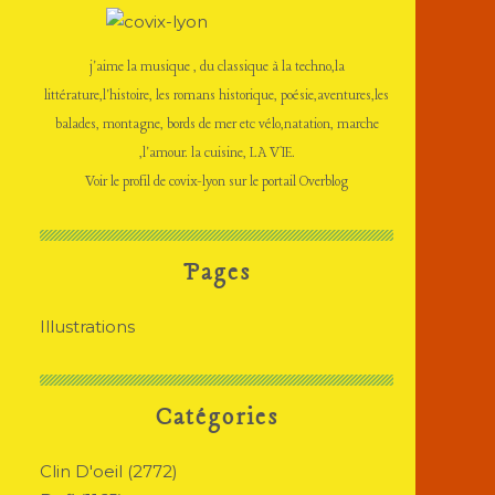
j'aime la musique , du classique à la techno,la
littérature,l'histoire, les romans historique, poésie,aventures,les
balades, montagne, bords de mer etc vélo,natation, marche
,l'amour. la cuisine, LA VIE.
Voir le profil de
covix-lyon
sur le portail Overblog
Pages
Illustrations
Catégories
Clin D'oeil
(2772)