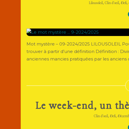
,
,
,
Lilousoleil
Clin d'oeil
Defi
Mot mystère – 09-2024/2025 LILOUSOLEIL Pour 
trouver à partir d’une définition Définition : Di
anciennes mancies pratiquées par les anciens d
Le week-end, un thè
,
,
Clin d'oeil
Defi
Décemb