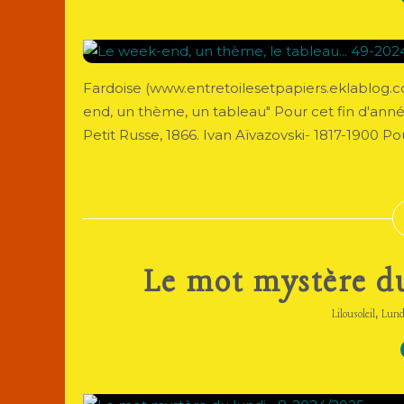
Fardoise (www.entretoilesetpapiers.eklablog.co
end, un thème, un tableau" Pour cet fin d'an
Petit Russe, 1866. Ivan Aïvazovski- 1817-1900 Pou
Le mot mystère d
,
Lilousoleil
Lund