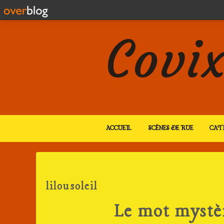
Covix
ACCUEIL
SCÈNES DE RUE
CAT
lilousoleil
Le mot mystè