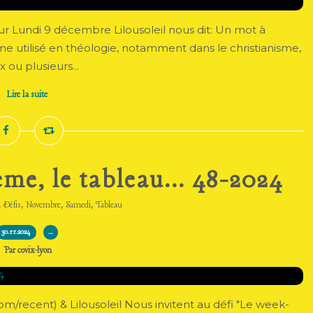
Lundi 9 décembre Lilousoleil nous dit: Un mot à
erme utilisé en théologie, notamment dans le christianisme,
u plusieurs...
Lire la suite
me, le tableau... 48-2024
,
,
,
,
Défis
Novembre
Samedi
Tableau
30.11.2024
…
Par covix-lyon
m/recent) & Lilousoleil Nous invitent au défi "Le week-