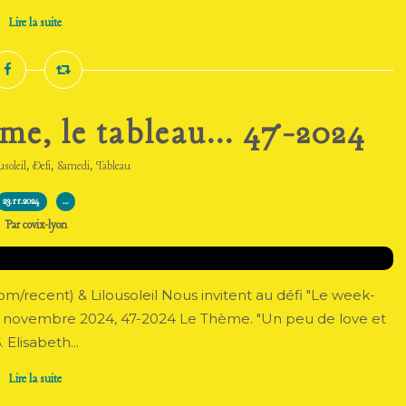
Lire la suite
e, le tableau... 47-2024
,
,
,
usoleil
Defi
Samedi
Tableau
23.11.2024
…
Par covix-lyon
m/recent) & Lilousoleil Nous invitent au défi "Le week-
30 novembre 2024, 47-2024 Le Thème. "Un peu de love et
Elisabeth...
Lire la suite