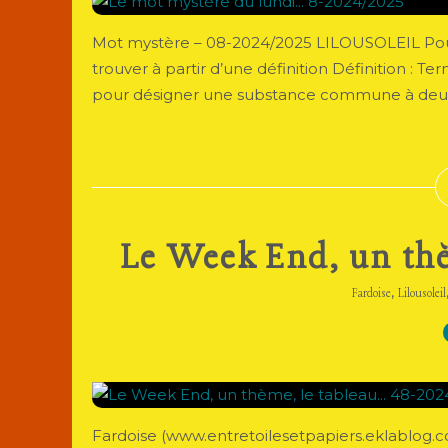
Mot mystère – 08-2024/2025 LILOUSOLEIL Pour 
trouver à partir d’une définition Définition : T
pour désigner une substance commune à deux o
Le Week End, un thè
,
Fardoise
Lilousoleil
Fardoise (www.entretoilesetpapiers.eklablog.co