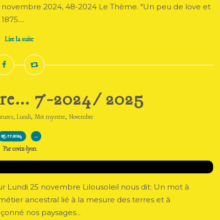
 30 novembre 2024, 48-2024 Le Thème. "Un peu de love et
875....
Lire la suite
re... 7-2024/2025
,
,
,
atures
Lundi
Mot mystère
Novembre
25.11.2024
…
Par covix-lyon
Lundi 25 novembre Lilousoleil nous dit: Un mot à
 métier ancestral lié à la mesure des terres et à
açonné nos paysages...