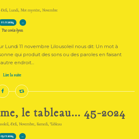
,
,
,
,
Defi
Lundi
Mot mystère
Novembre
11.11.2024
…
Par covix-lyon
Lundi 11 novembre Lilousoleil nous dit: Un mot à
ersonne qui produit des sons ou des paroles en faisant
autre endroit...
Lire la suite
me, le tableau... 45-2024
,
,
,
,
usoleil
Defi
Novembre
Samedi
Tableau
09.11.2024
…