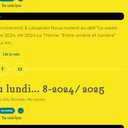
Par covix-lyon
m/recent) & Lilousoleil Nous invitent au défi "Le week-
née 2024, 49-2024 Le Thème. "Entre ombre et lumière"
r en...
Lire la suite
u lundi... 8-2024/2025
,
,
,
i
Defi
Décembre
Mot mystère
09.12.2024
…
Par covix-lyon