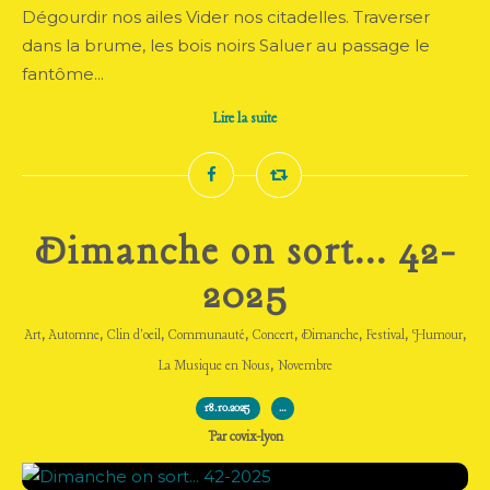
Dégourdir nos ailes Vider nos citadelles. Traverser
dans la brume, les bois noirs Saluer au passage le
fantôme...
Lire la suite
Dimanche on sort... 42-
2025
,
,
,
,
,
,
,
,
Art
Automne
Clin d'oeil
Communauté
Concert
Dimanche
Festival
Humour
,
La Musique en Nous
Novembre
18.10.2025
…
Par covix-lyon