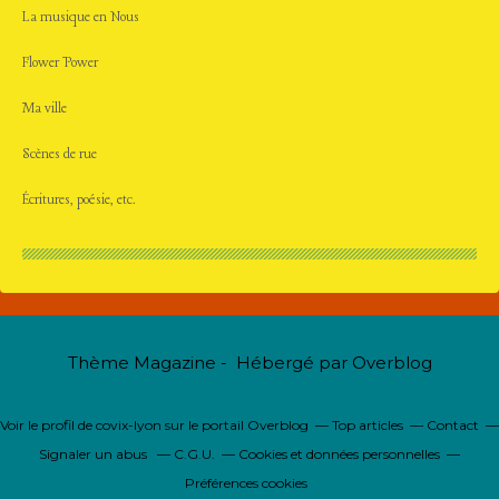
La musique en Nous
Flower Power
Ma ville
Scènes de rue
Écritures, poésie, etc.
Thème Magazine - Hébergé par
Overblog
Voir le profil de
covix-lyon
sur le portail Overblog
Top articles
Contact
Signaler un abus
C.G.U.
Cookies et données personnelles
Préférences cookies