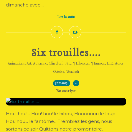
dimanche avec ...
Lire la suite
Six trouilles....
,
,
,
,
,
,
,
,
Animations
Art
Automne
Clin d'oeil
Fête
Halloween
Humour
Littératures
,
Octobre
Vendredi
31.10.2025
…
Par covix-lyon
Hou! hou!... Hou! hou! le hibou, Hooouuuu le loup
Hou!hou... le fantôme... Tremblez les gens, nous
sortons ce soir Quittons notre promontoire.