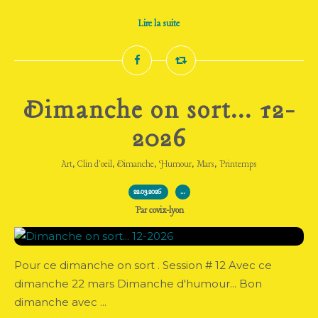
Lire la suite
Dimanche on sort... 12-
2026
,
,
,
,
,
Art
Clin d'oeil
Dimanche
Humour
Mars
Printemps
22.03.2026
…
Par covix-lyon
Pour ce dimanche on sort . Session # 12 Avec ce
dimanche 22 mars Dimanche d'humour... Bon
dimanche avec ...