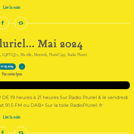
Lire la suite
luriel... Mai 2024
,
,
,
,
,
LGBTQI++
Ma ville
Mercredi
Pluriel Gay
Radio Pluriel
21.05.2024
…
Par covix-lyon
ux! DE 19 heures à 21 heures Sur Radio Pluriel & le vendredi
t 91.5 FM ou DAB+ Sur la toile RadioPluriel .fr
Lire la suite