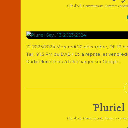
,
,
Clin d'oeil
Communauté
Femmes en voix
12-2023/2024 Mercredi 20 décembre, DE 19 heure
Tar . 91.5 FM ou DAB+ Et la reprise les vendredi
RadioPluriel.fr ou à télécharger sur Google...
Pluriel
,
,
Clin d'oeil
Communauté
Femmes en voix