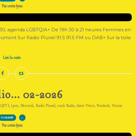
Par covix-lyon
9h 30, agenda LGBTQIA+ De 19h 30 à 21 heures Femmes en
 Dumont Sur Radio Pluriel 91.5 91.5 FM ou DAB+ Sur la toile
Lire la suite
io... 02-2026
,
,
,
,
,
,
,
LGBTI
Lyon
Mercredi
Radio Pluriel
crock Radio
Saint-Priest
Vendredi
Vienne
11.02.2026
…
Par covix-lyon