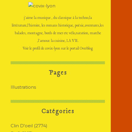
j'aime la musique , du classique à la techno,la
littérature,l'histoire, les romans historique, poésie,aventures,les
balades, montagne, bords de mer etc vélo,natation, marche
,l'amour. la cuisine, LA VIE.
Voir le profil de
covix-lyon
sur le portail Overblog
Pages
Illustrations
Catégories
Clin D'oeil
(2774)