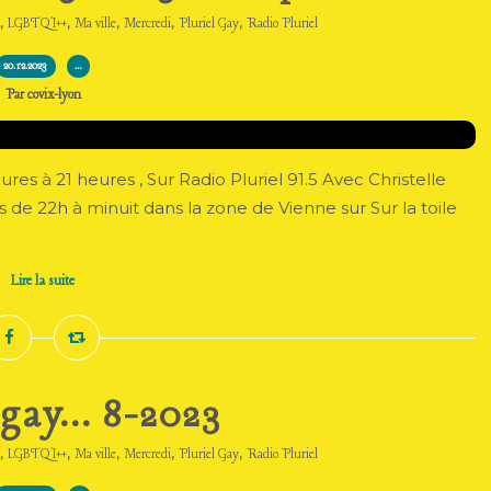
,
,
,
,
,
LGBTQI++
Ma ville
Mercredi
Pluriel Gay
Radio Pluriel
20.12.2023
…
Par covix-lyon
s à 21 heures , Sur Radio Pluriel 91.5 Avec Christelle
s de 22h à minuit dans la zone de Vienne sur Sur la toile
Lire la suite
 gay... 8-2023
,
,
,
,
,
LGBTQI++
Ma ville
Mercredi
Pluriel Gay
Radio Pluriel