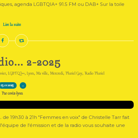
iques, agenda LGBTQIA+ 91.5 FM ou DAB+ Sur la toile
.
Lire la suite
dio... 2-2025
,
,
,
,
,
,
vier
LGBTQI++
Lyon
Ma ville
Mercredi
Pluriel Gay
Radio Pluriel
15.01.2025
…
Par covix-lyon
.. de 19h30 à 21h "Femmes en voix" de Christelle Tarr fait
l'équipe de l'émission et de la radio vous souhaite une