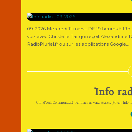
09-2026 Mercredi 11 mars... DE 19 heures à 1
voix avec Christelle Tar qui reçoit Alexandrine
RadioPluriel.fr ou sur les applications Google...
Info rad
,
,
,
,
,
,
Clin d'oeil
Communauté
Femmes en voix
Fevrier
Hiver
Info