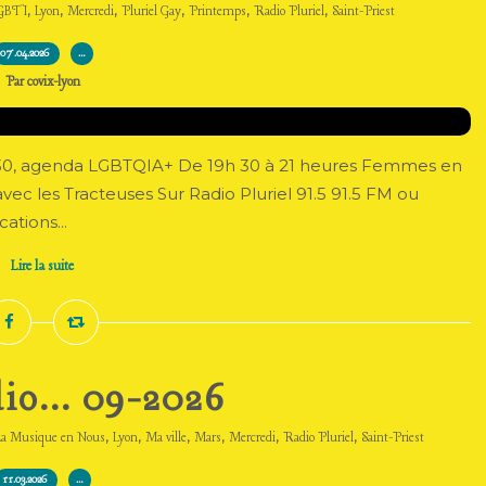
,
,
,
,
,
,
GBTI
Lyon
Mercredi
Pluriel Gay
Printemps
Radio Pluriel
Saint-Priest
07.04.2026
…
Par covix-lyon
9h 30, agenda LGBTQIA+ De 19h 30 à 21 heures Femmes en
avec les Tracteuses Sur Radio Pluriel 91.5 91.5 FM ou
ations...
Lire la suite
io... 09-2026
,
,
,
,
,
,
La Musique en Nous
Lyon
Ma ville
Mars
Mercredi
Radio Pluriel
Saint-Priest
11.03.2026
…