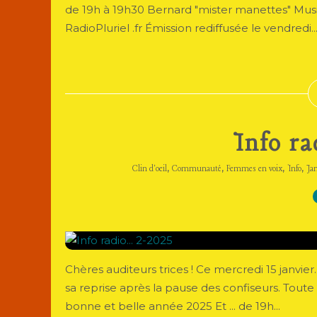
de 19h à 19h30 Bernard "mister manettes" Mus
RadioPluriel .fr Émission rediffusée le vendredi..
Info ra
,
,
,
,
Clin d'oeil
Communauté
Femmes en voix
Info
Jan
Chères auditeurs trices ! Ce mercredi 15 janvier.
sa reprise après la pause des confiseurs. Toute 
bonne et belle année 2025 Et ... de 19h...