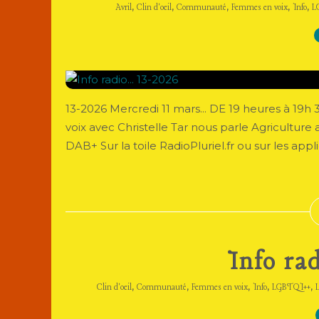
,
,
,
,
,
Avril
Clin d'oeil
Communauté
Femmes en voix
Info
L
13-2026 Mercredi 11 mars... DE 19 heures à 1
voix avec Christelle Tar nous parle Agriculture 
DAB+ Sur la toile RadioPluriel.fr ou sur les applic
Info rad
,
,
,
,
,
Clin d'oeil
Communauté
Femmes en voix
Info
LGBTQI++