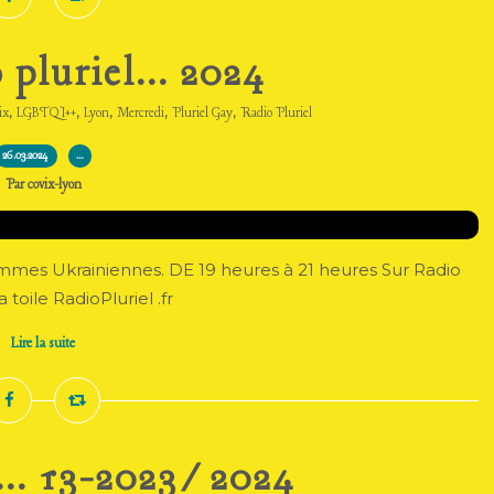
 pluriel... 2024
,
,
,
,
,
ix
LGBTQI++
Lyon
Mercredi
Pluriel Gay
Radio Pluriel
26.03.2024
…
Par covix-lyon
s femmes Ukrainiennes. DE 19 heures à 21 heures Sur Radio
toile RadioPluriel .fr
Lire la suite
... 13-2023/2024