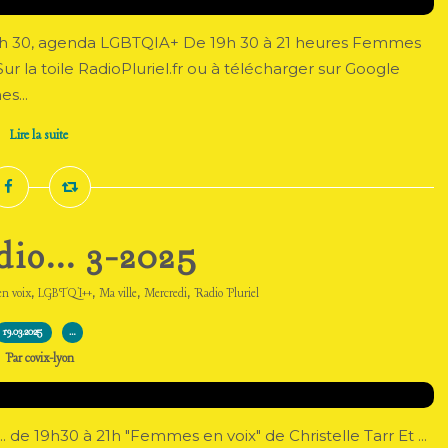
à 19h 30, agenda LGBTQIA+ De 19h 30 à 21 heures Femmes
ur la toile RadioPluriel.fr ou à télécharger sur Google
s...
Lire la suite
dio... 3-2025
,
,
,
,
n voix
LGBTQI++
Ma ville
Mercredi
Radio Pluriel
19.03.2025
…
Par covix-lyon
.. de 19h30 à 21h "Femmes en voix" de Christelle Tarr Et ...