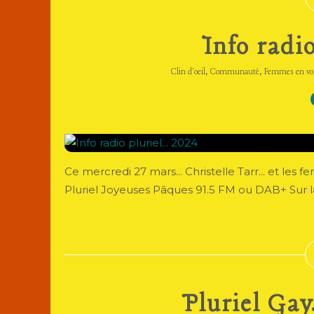
Info radio
,
,
Clin d'oeil
Communauté
Femmes en vo
Ce mercredi 27 mars... Christelle Tarr... et le
Pluriel Joyeuses Pâques 91.5 FM ou DAB+ Sur la 
Pluriel Gay