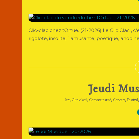
Clic-clac chez tOrtue. (21-2026) Le Clic Clac , 
rigolote, insolite, `amusante, poétique, anodin
Jeudi Mus
,
,
,
,
Art
Clin d'oeil
Communauté
Concert
Festival