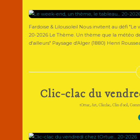
Fardoise & Lilousoleil Nous invitent au défi "
20-2026 Le Thème. Un thème que la météo de 
d'ailleurs" Paysage d'Alger (1880) Henri Roussea
Clic-clac du vendre
,
,
,
,
tOrtue
Art
Clicclac
Clin d'oeil
Comm