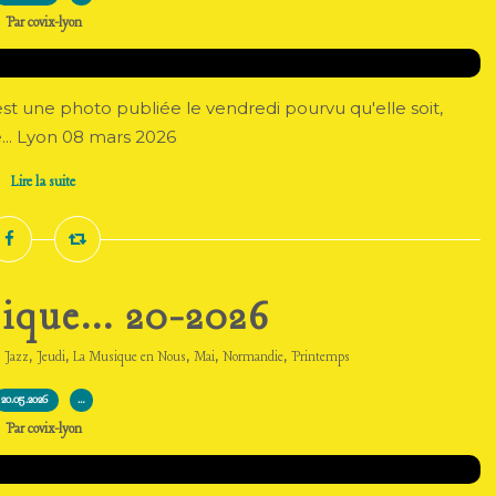
Par covix-lyon
c'est une photo publiée le vendredi pourvu qu'elle soit,
e... Lyon 08 mars 2026
Lire la suite
ique... 20-2026
,
,
,
,
,
,
Jazz
Jeudi
La Musique en Nous
Mai
Normandie
Printemps
20.05.2026
…
Par covix-lyon