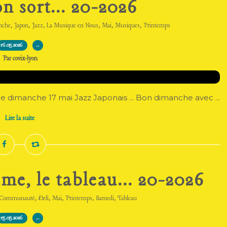
 sort... 20-2026
,
,
,
,
,
,
nche
Japon
Jazz
La Musique en Nous
Mai
Musiques
Printemps
16.05.2026
…
Par covix-lyon
e dimanche 17 mai Jazz Japonais ... Bon dimanche avec ...
Lire la suite
me, le tableau... 20-2026
,
,
,
,
,
Communauté
Defi
Mai
Printemps
Samedi
Tableau
15.05.2026
…