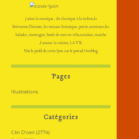
j'aime la musique , du classique à la techno,la
littérature,l'histoire, les romans historique, poésie,aventures,les
balades, montagne, bords de mer etc vélo,natation, marche
,l'amour. la cuisine, LA VIE.
Voir le profil de
covix-lyon
sur le portail Overblog
Pages
Illustrations
Catégories
Clin D'oeil
(2774)