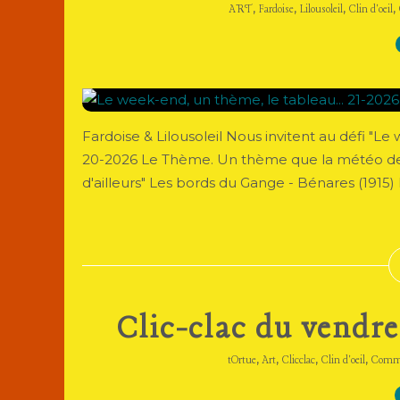
,
,
,
,
ART
Fardoise
Lilousoleil
Clin d'oeil
Fardoise & Lilousoleil Nous invitent au défi "
20-2026 Le Thème. Un thème que la météo de 
d'ailleurs" Les bords du Gange - Bénares (1915)
Clic-clac du vendre
,
,
,
,
tOrtue
Art
Clicclac
Clin d'oeil
Comm