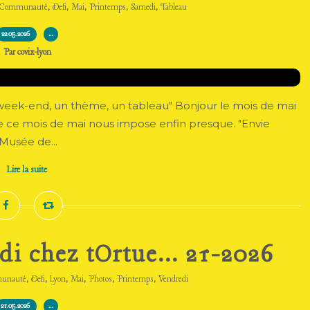
,
,
,
,
,
Communauté
Defi
Mai
Printemps
Samedi
Tableau
22.05.2026
…
Par covix-lyon
Le week-end, un thème, un tableau" Bonjour le mois de mai
ce mois de mai nous impose enfin presque. "Envie
 Musée de...
Lire la suite
di chez tOrtue... 21-2026
,
,
,
,
,
,
unauté
Defi
Lyon
Mai
Photos
Printemps
Vendredi
21.05.2026
…