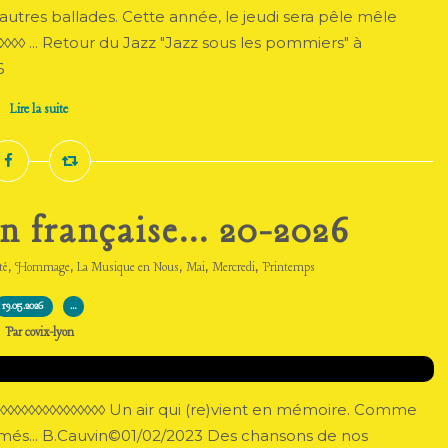
utres ballades. Cette année, le jeudi sera pêle mêle
◊◊◊◊◊ ... Retour du Jazz "Jazz sous les pommiers" à
6
Lire la suite
 française... 20-2026
,
,
,
,
,
té
Hommage
La Musique en Nous
Mai
Mercredi
Printemps
19.05.2026
…
Par covix-lyon
◊◊◊◊◊◊◊◊◊◊◊◊◊◊◊ Un air qui (re)vient en mémoire. Comme
imés... B.Cauvin©01/02/2023 Des chansons de nos