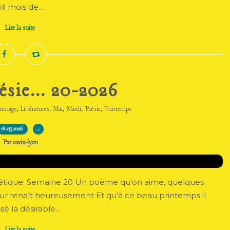
i mois de...
Lire la suite
sie... 20-2026
,
,
,
,
,
mmage
Littératures
Mai
Mardi
Poésie
Printemps
18.05.2026
…
Par covix-lyon
poétique. Semaine 20 Un poème qu'on aime, quelques
our renaît heureusement Et qu'à ce beau printemps il
 la désirable...
Lire la suite