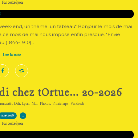
Par covix-lyon
Le week-end, un thème, un tableau" Bonjour le mois de mai
ce mois de mai nous impose enfin presque. "Envie
u (1844-1910)...
Lire la suite
di chez tOrtue... 20-2026
,
,
,
,
,
,
unauté
Defi
Lyon
Mai
Photos
Printemps
Vendredi
14.05.2026
…
Par covix-lyon