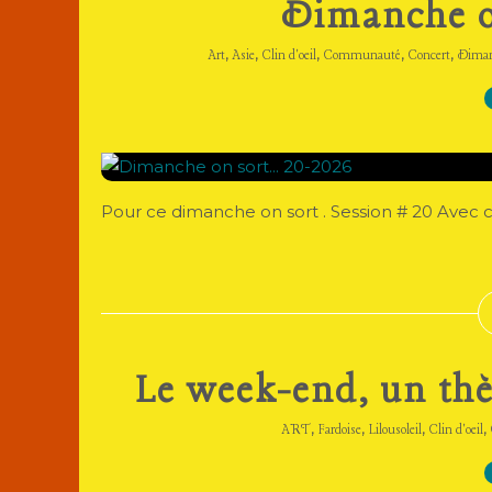
Dimanche on
,
,
,
,
,
Art
Asie
Clin d'oeil
Communauté
Concert
Dima
Pour ce dimanche on sort . Session # 20 Avec c
Le week-end, un thè
,
,
,
,
ART
Fardoise
Lilousoleil
Clin d'oeil