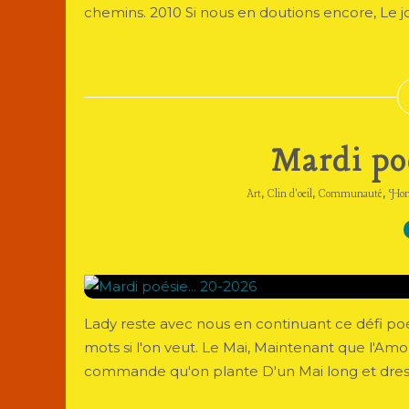
chemins. 2010 Si nous en doutions encore, Le jol
Mardi poé
,
,
,
Art
Clin d'oeil
Communauté
Ho
Lady reste avec nous en continuant ce défi 
mots si l'on veut. Le Mai, Maintenant que l'Am
commande qu'on plante D'un Mai long et dressé