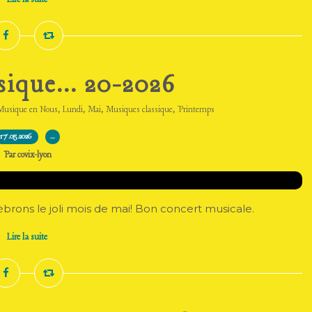
sique... 20-2026
,
,
,
,
Musique en Nous
Lundi
Mai
Musiques classique
Printemps
17.05.2026
…
Par covix-lyon
lèbrons le joli mois de mai! Bon concert musicale.
Lire la suite