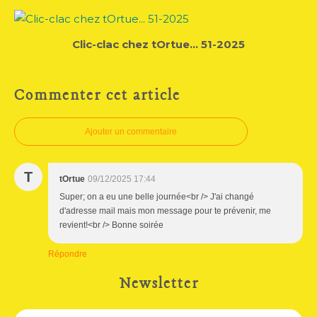
Clic-clac chez tOrtue... 51-2025
Commenter cet article
Ajouter un commentaire
T
tOrtue
09/12/2025 17:44
Super; on a eu une belle journée<br /> J'ai changé
d'adresse mail mais mon message pour te prévenir, me
revient!<br /> Bonne soirée
Répondre
Newsletter