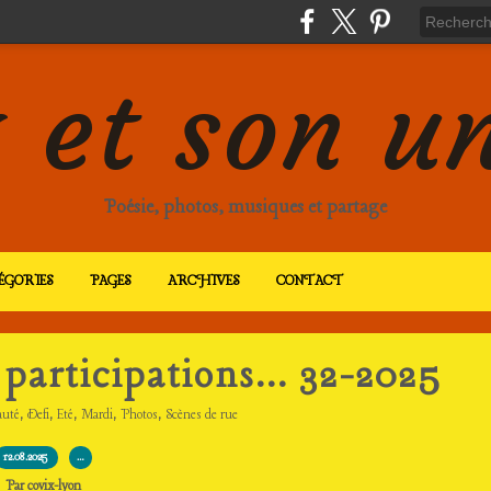
 et son u
Poésie, photos, musiques et partage
ÉGORIES
PAGES
ARCHIVES
CONTACT
 participations... 32-2025
,
,
,
,
,
uté
Defi
Eté
Mardi
Photos
Scènes de rue
12.08.2025
…
Par covix-lyon