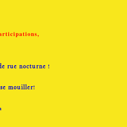
articipations,
!
de rue nocturne
!
 se mouiller
a