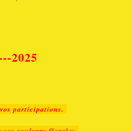
---2025
vos participations.
c ses couleurs florales