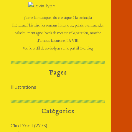
j'aime la musique , du classique à la techno,la
littérature,l'histoire, les romans historique, poésie,aventures,les
balades, montagne, bords de mer etc vélo,natation, marche
,l'amour. la cuisine, LA VIE.
Voir le profil de
covix-lyon
sur le portail Overblog
Pages
Illustrations
Catégories
Clin D'oeil
(2773)