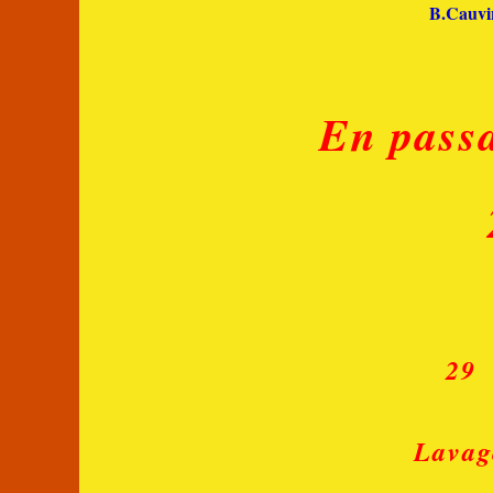
B.Cauvin
En pass
29
Lavage