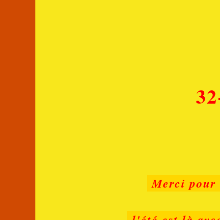
32
Merci pour 
l'été est là ave