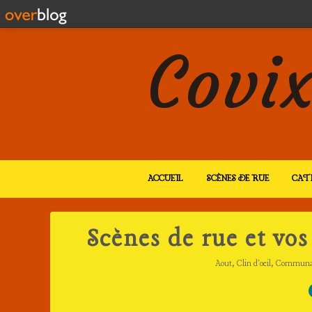
Covix
ACCUEIL
SCÈNES DE RUE
CAT
Scènes de rue et vos
,
,
Aout
Clin d'oeil
Communa