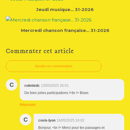
Jeudi musique... 31-2026
Mercredi chanson française... 31-2026
Commenter cet article
Ajouter un commentaire
C
colettedc
13/05/2025 20:01
De bien jolies participations !<br /> Bises
Répondre
C
covix-lyon
16/05/2025 16:02
Bonjour, <br /> Merci pour tes passages et