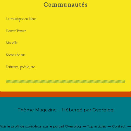
Communautés
La musique en Nous
Flower Power
Ma ville
Scènes de rue
Écritures, poésie, etc.
Thème Magazine - Hébergé par
Overblog
Voir le profil de
covix-lyon
sur le portail Overblog
Top articles
Contact