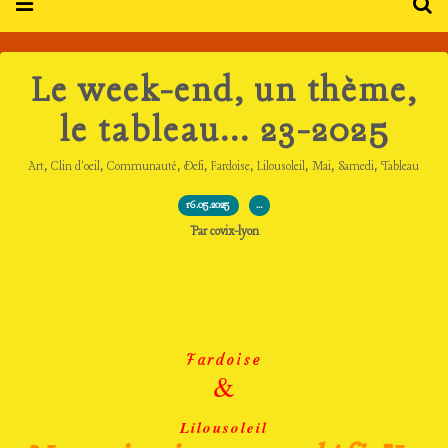
Le week-end, un thème,
le tableau... 23-2025
,
,
,
,
,
,
,
,
Art
Clin d'oeil
Communauté
Defi
Fardoise
Lilousoleil
Mai
Samedi
Tableau
16.05.2025
…
Par covix-lyon
Fardoise
&
Lilousoleil