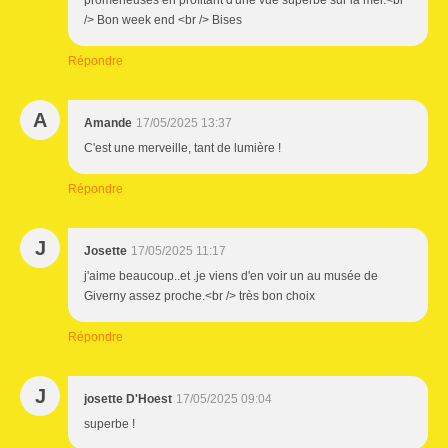
promeneuses en profitant d'une vue superbe sur la mer.<br
/> Bon week end <br /> Bises
Répondre
A
Amande
17/05/2025 13:37
C'est une merveille, tant de lumière !
Répondre
J
Josette
17/05/2025 11:17
j'aime beaucoup..et .je viens d'en voir un au musée de
Giverny assez proche.<br /> très bon choix
Répondre
J
josette D'Hoest
17/05/2025 09:04
superbe !