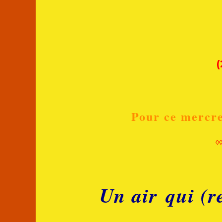
(
Pour ce mercre
◊
Un air qui (r