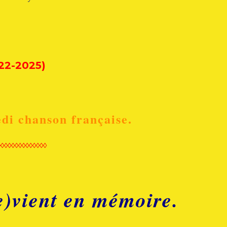
22-2025)
di chanson française.
◊◊◊◊◊◊◊◊◊◊◊◊◊◊
e)vient en mémoire.