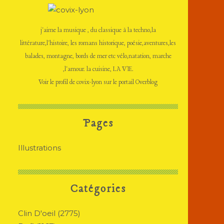
j'aime la musique , du classique à la techno,la
littérature,l'histoire, les romans historique, poésie,aventures,les
balades, montagne, bords de mer etc vélo,natation, marche
,l'amour. la cuisine, LA VIE.
Voir le profil de
covix-lyon
sur le portail Overblog
Pages
Illustrations
Catégories
Clin D'oeil
(2775)