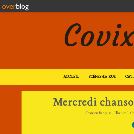
Covix
ACCUEIL
SCÈNES DE RUE
CAT
Mercredi chanson
,
,
Chanson française
Clin d'oeil
C