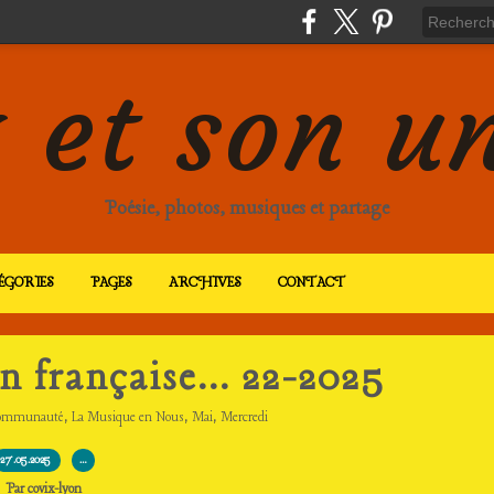
 et son u
Poésie, photos, musiques et partage
ÉGORIES
PAGES
ARCHIVES
CONTACT
 française... 22-2025
,
,
,
ommunauté
La Musique en Nous
Mai
Mercredi
27.05.2025
…
Par covix-lyon