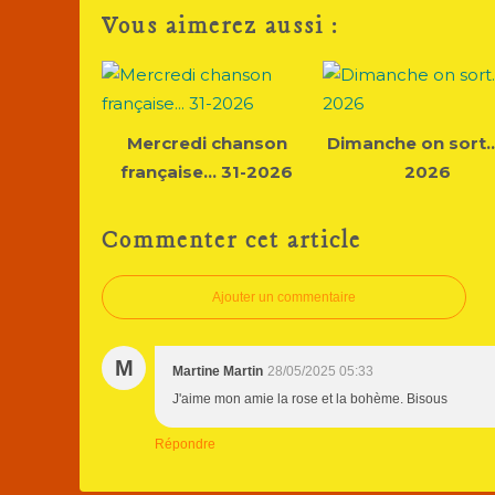
Vous aimerez aussi :
Mercredi chanson
Dimanche on sort...
française... 31-2026
2026
Commenter cet article
Ajouter un commentaire
M
Martine Martin
28/05/2025 05:33
J'aime mon amie la rose et la bohème. Bisous
Répondre