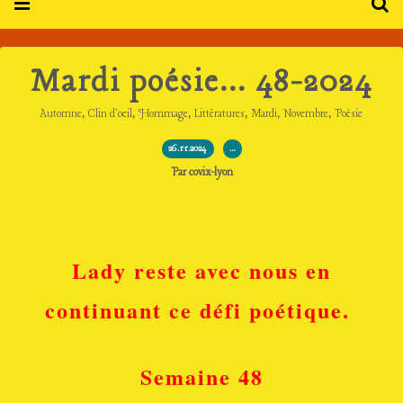
Mardi poésie... 48-2024
,
,
,
,
,
,
Automne
Clin d'oeil
Hommage
Littératures
Mardi
Novembre
Poésie
26.11.2024
…
Par covix-lyon
Lady reste avec nous en
continuant ce défi poétique.
Semaine 48