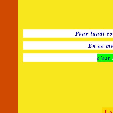
Pour lundi so
En ce mo
c'est
La 