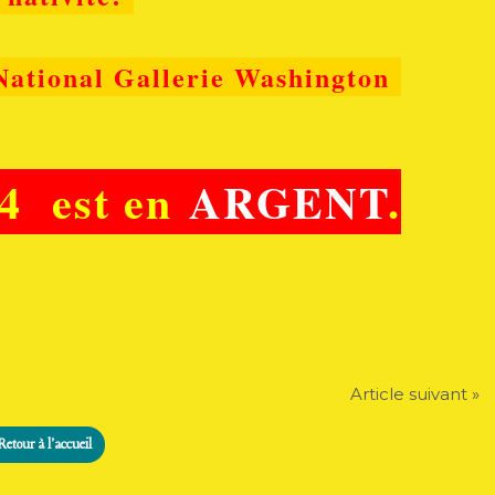
National Gallerie Washington
 ​est en
ARGENT
.
Article suivant »
Retour à l'accueil