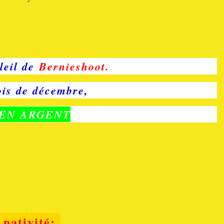
leil de
Bernieshoot.
is de décembre,
EN ARGENT
nativité: