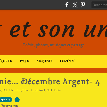
 et son u
Poésie, photos, musiques et partage
ÉGORIES
PAGES
ARCHIVES
CONTACT
rnie... Décembre Argent- 4
,
,
,
,
,
,
s
Defi
Décembre
Hiver
Lundi Soleil
Noël
Photos
23.12.2024
…
Par covix-lyon