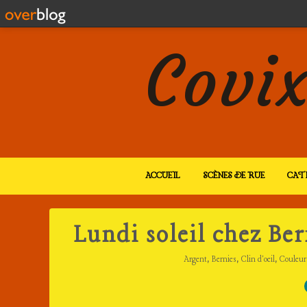
Covix
ACCUEIL
SCÈNES DE RUE
CAT
Lundi soleil chez Be
,
,
,
Argent
Bernies
Clin d'oeil
Couleur