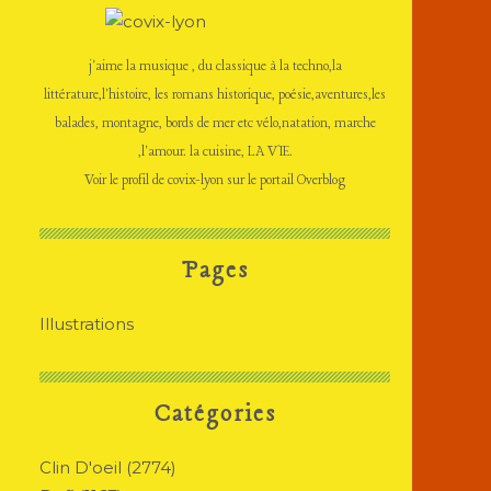
j'aime la musique , du classique à la techno,la
littérature,l'histoire, les romans historique, poésie,aventures,les
balades, montagne, bords de mer etc vélo,natation, marche
,l'amour. la cuisine, LA VIE.
Voir le profil de
covix-lyon
sur le portail Overblog
Pages
Illustrations
Catégories
Clin D'oeil
(2774)