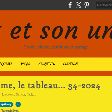
 et son u
Poésie, photos, musiques et partage
ÉGORIES
PAGES
ARCHIVES
CONTACT
me, le tableau... 34-2024
,
,
,
e
Lilousoleil
Samedi
Tableau
23.08.2024
…
Par covix-lyon