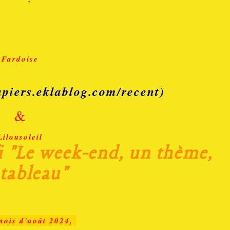
Fardoise
apiers.eklablog.com/recent)
&
Lilousoleil
i "Le week-end, un thème,
tableau"
mois d'août 2024,