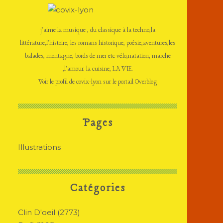
j'aime la musique , du classique à la techno,la
littérature,l'histoire, les romans historique, poésie,aventures,les
balades, montagne, bords de mer etc vélo,natation, marche
,l'amour. la cuisine, LA VIE.
Voir le profil de
covix-lyon
sur le portail Overblog
Pages
Illustrations
Catégories
Clin D'oeil
(2773)