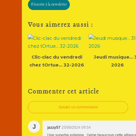
S'inscrire à la newsletter
Vous aimerez aussi :
Clic-clac du vendredi
Jeudi musique... 
chez tOrtue... 32-2026
2026
Commenter cet article
Ajouter un commentaire
J
jazzy57
25/08/2024 09:54
Une superbe estampe , j'aime beaucoup cette alliance