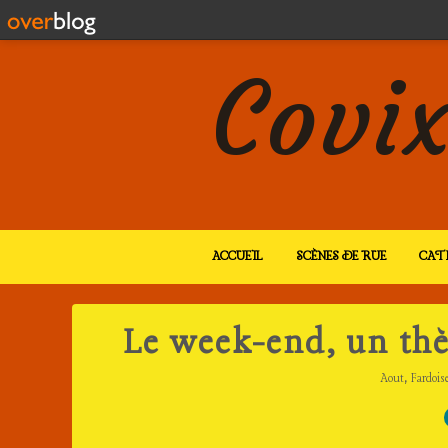
Covix
ACCUEIL
SCÈNES DE RUE
CAT
Le week-end, un thè
,
Aout
Fardois