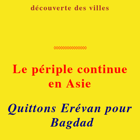
découverte des villes
◊◊◊◊◊◊◊◊◊◊◊◊◊◊◊
Le périple continue
en Asie
Quittons Erévan pour
Bagdad