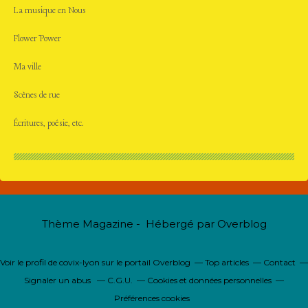
La musique en Nous
Flower Power
Ma ville
Scènes de rue
Écritures, poésie, etc.
Thème Magazine - Hébergé par
Overblog
Voir le profil de
covix-lyon
sur le portail Overblog
Top articles
Contact
Signaler un abus
C.G.U.
Cookies et données personnelles
Préférences cookies