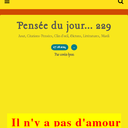
Pensée du jour... 229
,
,
,
,
,
Aout
Citations-Pensées
Clin d'oeil
Dictons
Littératures
Mardi
27.08.2024
…
Par covix-lyon
Il n'y a pas d'amour