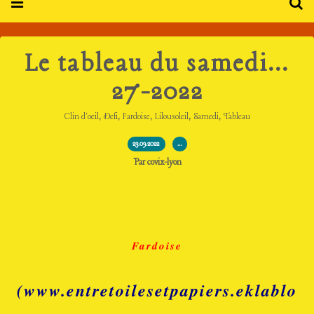
Le tableau du samedi...
27-2022
,
,
,
,
,
Clin d'oeil
Defi
Fardoise
Lilousoleil
Samedi
Tableau
23.09.2022
…
Par covix-lyon
Fardoise
(www.entretoilesetpapiers.eklablo