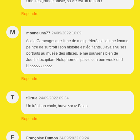
Une très grande artiste, sa vie est un roman !
Répondre
M
mouneluna77
24/09/2022 10:09
école Caravagesque l'une de mes préférées !! et une femme
peintre de surcroit ! son histoire est édifiante. J'avais vu ses
portraits au musée des offices, je me souviens bien de
Judith décapitant Holopherne !! passes un bon week end
bizzzzzzzzzzzz
Répondre
T
tOrtue
24/09/2022 09:34
Un très bon choix, bravo<br /> Bises
Répondre
F
Françoise Dumon
24/09/2022 09:24