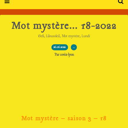
Mot mystère... 18-2022
,
,
,
Defi
Lilousoleil
Mot mystère
Lundi
26.06.2022
…
Par covix-lyon
Mot mystère – saison 3 – 18