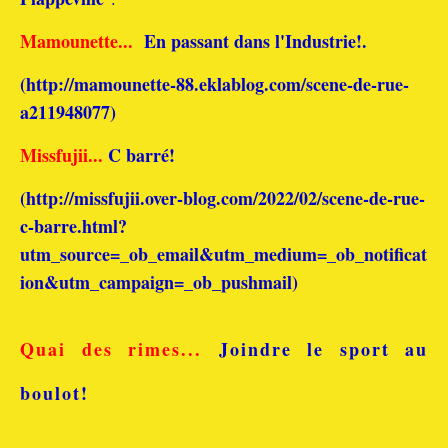
Mamounette...
En passant dans l'Industrie!
.
(http://mamounette-88.eklablog.com/scene-de-rue-
a211948077
)
Missfujii...
C barré!
(
http://missfujii.over-blog.com/2022/02/scene-de-rue-
c-barre.html?
utm_source=_ob_email&utm_medium=_ob_notificat
ion&utm_campaign=_ob_pushmail
)
Quai des rimes...
Joindre le sport au
boulot!