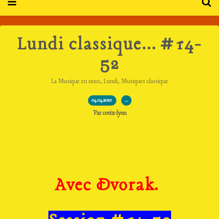
Lundi classique... #14-
52
,
,
La Musique en nous
Lundi
Musiques classique
04.04.2021
…
Par covix-lyon
Avec Dvorak.